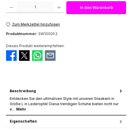
Produkt Anzahl: Gib den gewünschten Wert ein oder benutze die Schaltfläch
In den Warenkorb
Zum Merkzettel hinzufügen
Produktnummer:
SW10009.2
Dieses Produkt weiterempfehlen:
Beschreibung
Entdecken Sie den ultimativen Style mit unseren Sneakern in
Größe L in Lederoptik! Diese trendigen Schuhe bieten nicht nur
e…
Mehr
Eigenschaften