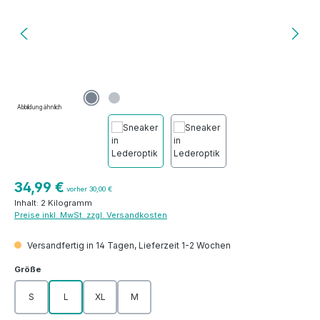
Abbildung ähnlich
Regulärer Preis:
34,99 €
vorher 30,00 €
Inhalt:
2 Kilogramm
Preise inkl. MwSt. zzgl. Versandkosten
Versandfertig in 14 Tagen, Lieferzeit 1-2 Wochen
auswählen
Größe
S
L
XL
M