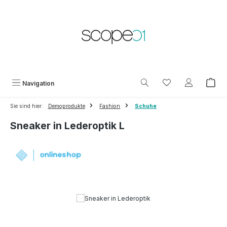
Zum Hauptinhalt springen
Du hast 0 Produkt
Navigation
Sie sind hier:
Demoprodukte
Fashion
Schuhe
Sneaker in Lederoptik L
Bildergalerie überspringen