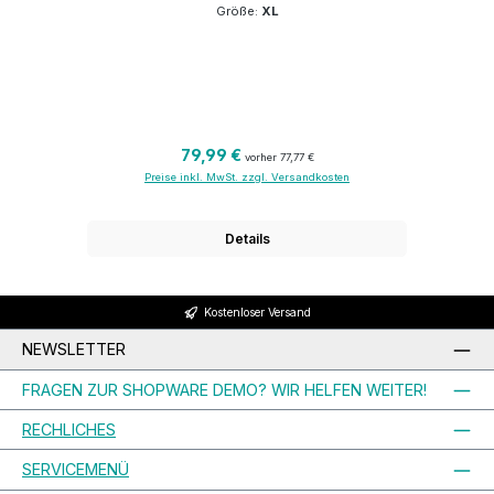
Größe:
XL
Regulärer Preis:
79,99 €
vorher 77,77 €
Preise inkl. MwSt. zzgl. Versandkosten
Details
Kostenloser Versand
NEWSLETTER
FRAGEN ZUR SHOPWARE DEMO? WIR HELFEN WEITER!
RECHLICHES
SERVICEMENÜ