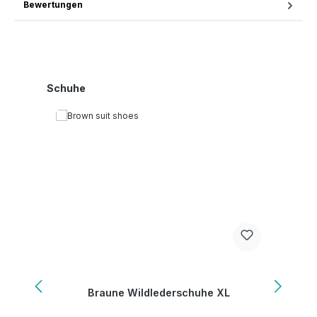
Bewertungen
Produktgalerie überspringen
Schuhe
Braune Wildlederschuhe XL
El